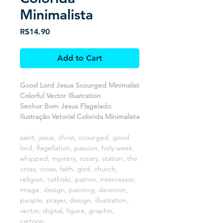
Minimalista
Price
R$14.90
Add to Cart
Good Lord Jesus Scourged Minimalist
Colorful Vector Illustration
Senhor Bom Jesus Flagelado
Ilustração Vetorial Colorida Minimalista
saint, jesus, christ, scourged, good
lord, flagellation, passion, holy week,
whipped, mystery, rosary, station, the
cross, cross, faith, god, church,
religion, catholic, patron, intercessor,
image, design, painting, devotion,
people, prayer, design, illustration,
vector, digital, figure, graphic,
cartoon