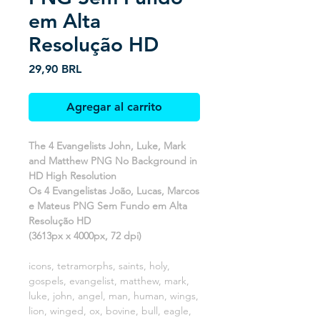
em Alta
Resolução HD
Precio
29,90 BRL
Agregar al carrito
The 4 Evangelists John, Luke, Mark
and Matthew PNG No Background in
HD High Resolution
Os 4 Evangelistas João, Lucas, Marcos
e Mateus PNG Sem Fundo em Alta
Resolução HD
(3613px x 4000px, 72 dpi)
icons, tetramorphs, saints, holy,
gospels, evangelist, matthew, mark,
luke, john, angel, man, human, wings,
lion, winged, ox, bovine, bull, eagle,