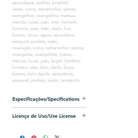
apocalypse, ezekiel, prophet,
vision, ícone, tetramorfos, santos,
evangelhos, evangelista, mateus,
marcos, lucas, joão, anjo, homem,
humano, asas, leão, alado, boi,
bovino, touro, águia, apocalipse,
ezequiel, profeta, visão,
revelação, icono, tetramorfos, santos,
evangelios, evangelista, mateo,
marcos, lucas, juan, ángel, hombre,
humano, alas, león, alado, buey,
bovino, toro, águila, apocalipsis,
ezequiel, profeta, visión, revelación
Especificações/Specifications
Arquivo .PNG Sem Fundo em HD
Licença de Uso/Use License
(Alta Definição)
Formato do arquivo: .PNG (Sem
Permissão de uso Pessoal ilimitado.
Fundo)
Permissão de uso
Resolução do arquivo: 3613px x