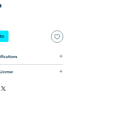
a
ito
fications
zado (Somente preenchimento, sem
License
PS (Compatível com Corel Draw,
oal ilimitado.
demais editores de vetores) e .PDF
ntrópico ilimitado.
: .ZIP (Pasta compactada)
MERCIAL LIMITADO
.
 vetor .EPS, vetor .PDF, prévia
s, consulte os
Termos de Uso
.
do
-
-----
se permission.
ill only, no outline)
pic use permission.
(Compatible with Corel Draw,
IAL
use permission.
 other vector editors) and .PDF