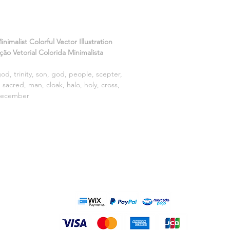
For more information
Download format: .ZI
Files in download: .E
preview, .PNG witho
nimalist Colorful Vector Illustration
ção Vetorial Colorida Minimalista
 god, trinity, son, god, people, scepter,
 sacred, man, cloak, halo, holy, cross,
 december
MÉTODOS DE PAGO: