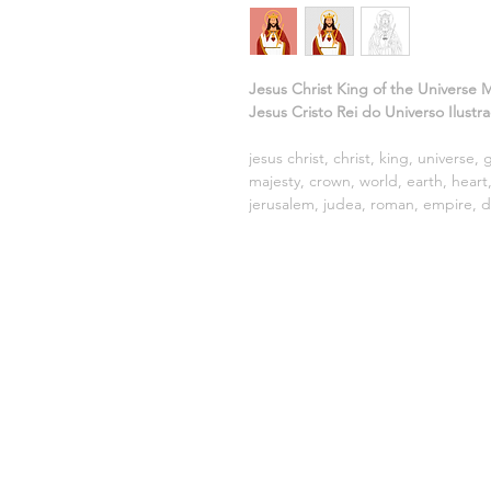
Jesus Christ King of the Universe Mi
Jesus Cristo Rei do Universo Ilustra
jesus christ, christ, king, universe,
majesty, crown, world, earth, heart,
jerusalem, judea, roman, empire,
VENDIDO POR:
DISEÑO LF
CNPJ: 20.688.924/0001-30
Sete Lagoas, MG, Brasil.
CEP.: 35.701-000
E-mail:
contato@vetorescatolicos.com