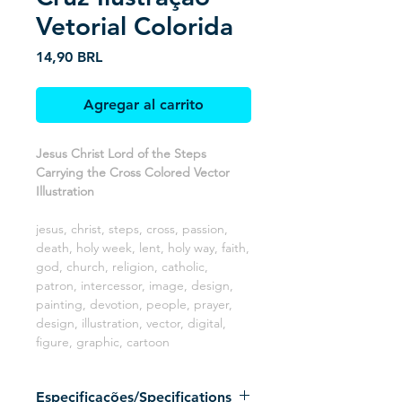
Vetorial Colorida
Precio
14,90 BRL
Agregar al carrito
Jesus Christ Lord of the Steps
Carrying the Cross Colored Vector
Illustration
jesus, christ, steps, cross, passion,
death, holy week, lent, holy way, faith,
god, church, religion, catholic,
patron, intercessor, image, design,
painting, devotion, people, prayer,
design, illustration, vector, digital,
figure, graphic, cartoon
Especificações/Specifications