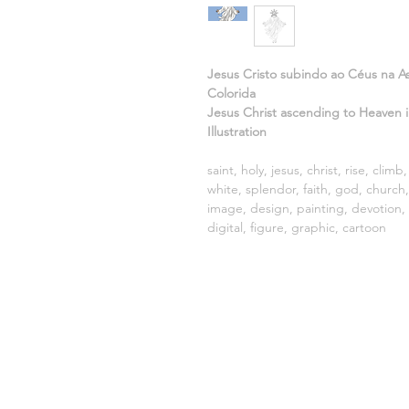
Jesus Cristo subindo ao Céus na As
Colorida
Jesus Christ ascending to Heaven i
Illustration
saint, holy, jesus, christ, rise, clim
white, splendor, faith, god, church, 
image, design, painting, devotion, p
digital, figure, graphic, cartoon
VENDIDO POR:
DISEÑO LF
CNPJ: 20.688.924/0001-30