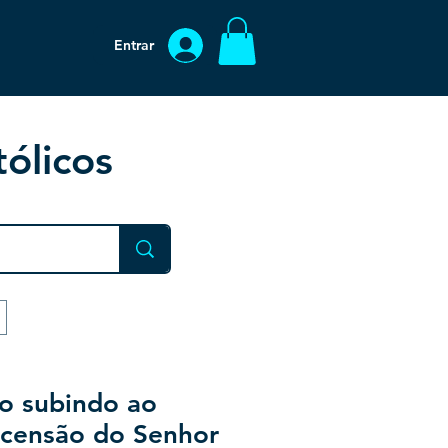
Entrar
ólicos
to subindo ao
scensão do Senhor