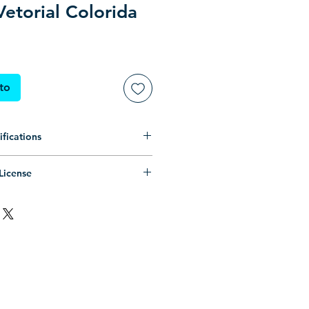
Vetorial Colorida
ito
fications
zado (Somente preenchimento, sem
License
PS (Compatível com Corel Draw,
oal ilimitado.
emais editores de vetores)
ntrópico ilimitado.
: .ZIP (Pasta compactada)
MERCIAL LIMITADO
.
: vetor .EPS, prévia .JPG, .PNG
s, consulte os
Termos de Uso
.
-
-----
se permission.
ill only, no outline)
pic use permission.
(Compatible with Corel Draw,
IAL
use permission.
 other vector editors)