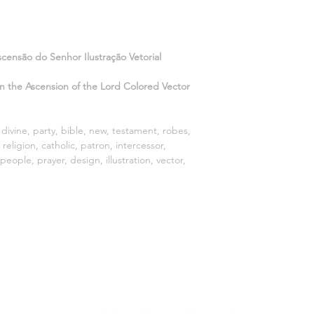
For more information
Download format: .ZI
Files on download: .
without background
censão do Senhor Ilustração Vetorial
n the Ascension of the Lord Colored Vector
b, divine, party, bible, new, testament, robes,
religion, catholic, patron, intercessor,
eople, prayer, design, illustration, vector,
MÉTODOS DE PAGO: