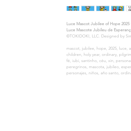
Luce Mascot Jubilee of Hope 2025 C
Luce Mascote Jubileu de Esperança 
©TOKIDOKI, LLC. Designed by Si
mascot, jubilee, hope, 2025, luce, au
children, holy year, ordinary, pilgr
fé, iubi, santinho, céu, xin, person
peregrinos, mascota, jubileo, esperan
personajes, niños, año santo, ordin
VENDIDO POR:
DISEÑO LF
CNPJ: 20.688.924/0001-30