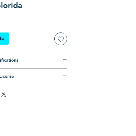
lorida
ito
fications
zado (Somente preenchimento, sem
License
rida e monocromática (contorno)
oal ilimitado.
PS (Compatível com Corel Draw,
ntrópico ilimitado.
emais editores de vetores)
STRITO
(Requer autorização do
: .ZIP (Pasta compactada)
: vetor .EPS, prévia .JPG, .PNG
signed by Simone Legno
s, consulte os
Termos de Uso
.
ens separados)
-
-----
se permission.
ill only, no outline)