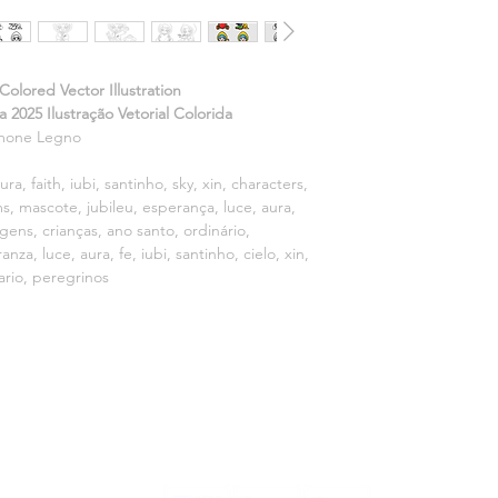
Unlimited Philanthro
Includes color and m
RESTRICTED COMM
Vector format: .EPS 
permission).
Adobe Illustrator and
©TOKIDOKI, LLC. De
olored Vector Illustration
Download format: .ZI
For more information
2025 Ilustração Vetorial Colorida
Files on download: .
mone Legno
without background
(PNGs of the characte
ra, faith, iubi, santinho, sky, xin, characters,
ims, mascote, jubileu, esperança, luce, aura,
agens, crianças, ano santo, ordinário,
za, luce, aura, fe, iubi, santinho, cielo, xin,
ario, peregrinos
MÉTODOS DE PAGO: