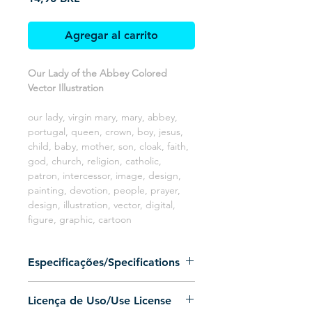
Agregar al carrito
Our Lady of the Abbey Colored
Vector Illustration
our lady, virgin mary, mary, abbey,
portugal, queen, crown, boy, jesus,
child, baby, mother, son, cloak, faith,
god, church, religion, catholic,
patron, intercessor, image, design,
painting, devotion, people, prayer,
design, illustration, vector, digital,
figure, graphic, cartoon
Especificações/Specifications
Arquivo 100% vetorizado (Somente
Licença de Uso/Use License
preenchimento, sem contorno)