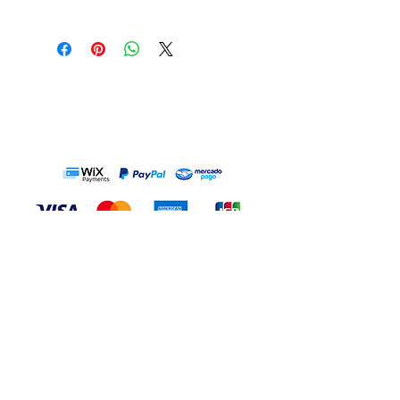
Formato do vetor: .EPS (Compatível
Permissão de uso Pessoal ilimitado.
com Corel Draw, Adobe Illustrator e
Permissão de uso
demais editores de vetores)
Filantrópico ilimitado.
Formato do download: .ZIP (Pasta
Permissão de uso
compactada)
COMERCIAL LIMITADO
.
Arquivos no download: vetor .EPS,
Para mais informações, consulte os
prévia .JPG, .PNG sem fundo
Termos de Uso
.
-------------------------------
MÉTODOS DE PAGO:
---------------------------
100% vectorized file (Fill only, no
Unlimited Personal use permission.
outline)
Unlimited Philanthropic use
Vector format: .EPS (Compatible with
permission.
Corel Draw, Adobe Illustrator and
LIMITED COMMERCIAL
use
other vector editors)
permission.
Download format: .ZIP (Compressed
For more information, see the
Terms
folder)
of Use
.
Files on download: .EPS vector, .JPG
preview, .PNG without background
CONTACTO
TERMINOS DE USO
POLÍTICA DE PRIVACIDAD