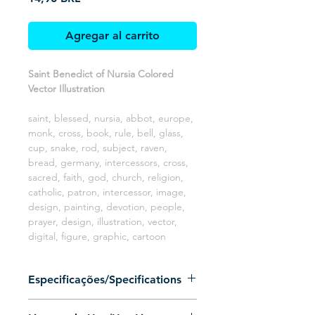
Agregar al carrito
Saint Benedict of Nursia Colored
Vector Illustration
saint, blessed, nursia, abbot, europe,
monk, cross, book, rule, bell, glass,
cup, snake, rod, subject, raven,
bread, germany, intercessors, cross,
sacred, faith, god, church, religion,
catholic, patron, intercessor, image,
design, painting, devotion, people,
prayer, design, illustration, vector,
digital, figure, graphic, cartoon
Especificações/Specifications
Arquivo 100% vetorizado (Somente