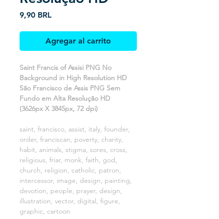
Precio
9,90 BRL
Agregar al carrito
Saint Francis of Assisi PNG No
Background in High Resolution HD
São Francisco de Assis PNG Sem
Fundo em Alta Resolução HD
(3626px X 3845px, 72 dpi)
saint, francisco, assist, italy, founder,
order, franciscan, poverty, charity,
habit, animals, stigma, sores, cross,
religious, friar, monk, faith, god,
church, religion, catholic, patron,
intercessor, image, design, painting,
devotion, people, prayer, design,
illustration, vector, digital, figure,
graphic, cartoon