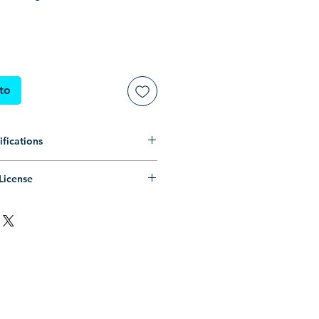
ito
fications
zado (Somente preenchimento, sem
License
PS (Compatível com Corel Draw,
oal ilimitado.
emais editores de vetores)
ntrópico ilimitado.
: .ZIP (Pasta compactada)
MERCIAL LIMITADO
.
: vetor .EPS, prévia .JPG, .PNG
s, consulte os
Termos de Uso
.
-
-----
se permission.
ill only, no outline)
pic use permission.
(Compatible with Corel Draw,
IAL
use permission.
 other vector editors)