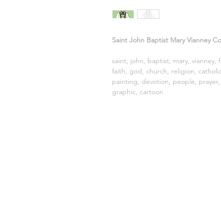
Saint John Baptist Mary Vianney Col
saint, john, baptist, mary, vianney, f
faith, god, church, religion, cathol
painting, devotion, people, prayer, d
graphic, cartoon
VENDIDO POR:
DISEÑO LF
CNPJ: 20.688.924/0001-30
Sete Lagoas, MG, Brasil.
CEP.: 35.701-000
E-mail:
contato@vetorescatolicos.com