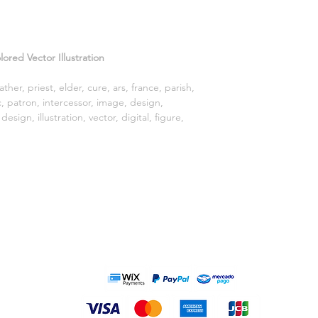
For more information
Download format: .ZI
Files on download: .
without background
ored Vector Illustration
ather, priest, elder, cure, ars, france, parish,
ic, patron, intercessor, image, design,
esign, illustration, vector, digital, figure,
MÉTODOS DE PAGO: