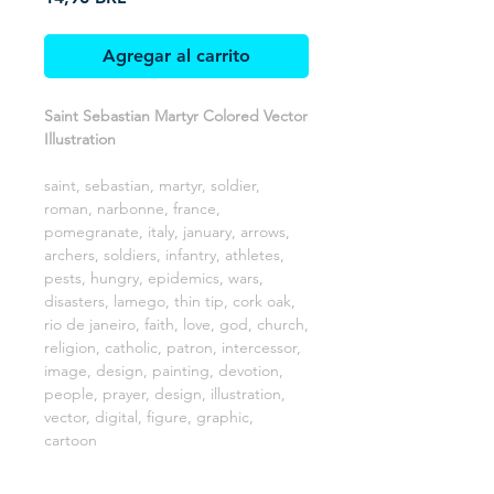
Agregar al carrito
Saint Sebastian Martyr Colored Vector
Illustration
saint, sebastian, martyr, soldier,
roman, narbonne, france,
pomegranate, italy, january, arrows,
archers, soldiers, infantry, athletes,
pests, hungry, epidemics, wars,
disasters, lamego, thin tip, cork oak,
rio de janeiro, faith, love, god, church,
religion, catholic, patron, intercessor,
image, design, painting, devotion,
people, prayer, design, illustration,
vector, digital, figure, graphic,
cartoon