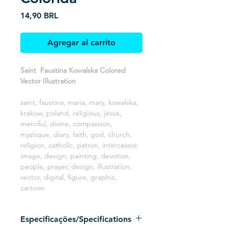
Precio
14,90 BRL
Agregar al carrito
Saint Faustina Kowalska Colored
Vector Illustration
saint, faustina, maria, mary, kowalska,
krakow, poland, religious, jesus,
merciful, divine, compassion,
mystique, diary, faith, god, church,
religion, catholic, patron, intercessor,
image, design, painting, devotion,
people, prayer, design, illustration,
vector, digital, figure, graphic,
cartoon
Especificações/Specifications