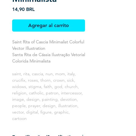
Precio
14,90 BRL
Agregar al carrito
Saint Rita of Cascia Minimalist Colorful
Vector Illustration
Santa Rita de Cássia Ilustração Vetorial
Colorida Minimalista
saint, rita, cascia, nun, mom, italy,
crucifix, roses, thorn, crown, sick,
widows, stigma, faith, god, church,
religion, catholic, patron, intercessor,
image, design, painting, devotion,
people, prayer, design, illustration,
vector, digital, figure, graphic,
cartoon