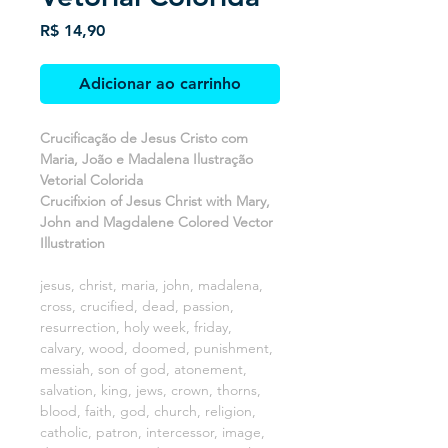
Preço
R$ 14,90
Adicionar ao carrinho
Crucificação de Jesus Cristo com
Maria, João e Madalena Ilustração
Vetorial Colorida
Crucifixion of Jesus Christ with Mary,
John and Magdalene Colored Vector
Illustration
jesus, christ, maria, john, madalena,
cross, crucified, dead, passion,
resurrection, holy week, friday,
calvary, wood, doomed, punishment,
messiah, son of god, atonement,
salvation, king, jews, crown, thorns,
blood, faith, god, church, religion,
catholic, patron, intercessor, image,