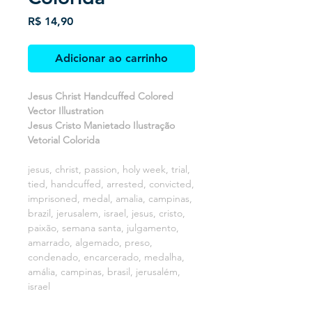
Preço
R$ 14,90
Adicionar ao carrinho
Jesus Christ Handcuffed Colored
Vector Illustration
Jesus Cristo Manietado Ilustração
Vetorial Colorida
jesus, christ, passion, holy week, trial,
tied, handcuffed, arrested, convicted,
imprisoned, medal, amalia, campinas,
brazil, jerusalem, israel, jesus, cristo,
paixão, semana santa, julgamento,
amarrado, algemado, preso,
condenado, encarcerado, medalha,
amália, campinas, brasil, jerusalém,
israel