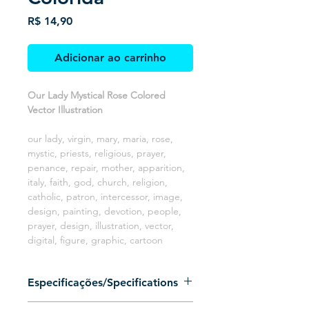
Preço
R$ 14,90
Adicionar ao carrinho
Our Lady Mystical Rose Colored
Vector Illustration
our lady, virgin, mary, maria, rose,
mystic, priests, religious, prayer,
penance, repair, mother, apparition,
italy, faith, god, church, religion,
catholic, patron, intercessor, image,
design, painting, devotion, people,
prayer, design, illustration, vector,
digital, figure, graphic, cartoon
Especificações/Specifications
Arquivo 100% vetorizado (Somente