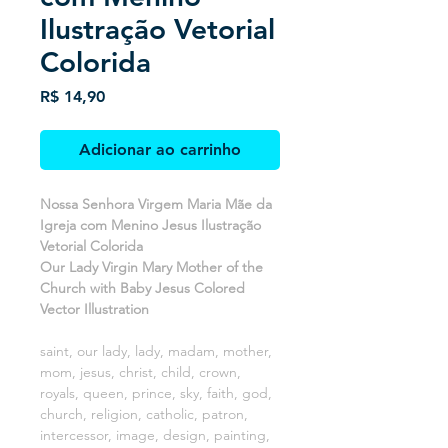
Ilustração Vetorial
Colorida
Preço
R$ 14,90
Adicionar ao carrinho
Nossa Senhora Virgem Maria Mãe da
Igreja com Menino Jesus Ilustração
Vetorial Colorida
Our Lady Virgin Mary Mother of the
Church with Baby Jesus Colored
Vector Illustration
saint, our lady, lady, madam, mother,
mom, jesus, christ, child, crown,
royals, queen, prince, sky, faith, god,
church, religion, catholic, patron,
intercessor, image, design, painting,