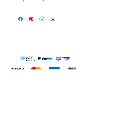
Formato do vetor: .EPS (Compatível
Permissão de uso Pessoal ilimitado.
com Corel Draw, Adobe Illustrator e
Permissão de uso
demais editores de vetores)
Filantrópico ilimitado.
Formato do download: .ZIP (Pasta
Permissão de uso
compactada)
COMERCIAL LIMITADO
.
Arquivos no download: vetor .EPS,
Para mais informações, consulte os
prévia .JPG, .PNG sem fundo
Termos de Uso
.
-------------------------------
MÉTODOS DE PAGAMENTO:
---------------------------
100% vectorized file (Fill only, no
Unlimited Personal use permission.
outline)
Unlimited Philanthropic use
Vector format: .EPS (Compatible with
permission.
Corel Draw, Adobe Illustrator and
LIMITED COMMERCIAL
use
other vector editors)
permission.
Download format: .ZIP (Compressed
For more information, see the
Terms
folder)
of Use
.
Files on download: .EPS vector, .JPG
preview, .PNG without background
CONT
ATO
TERMOS DE USO
POLÍTICA DE PRIVACIDADE