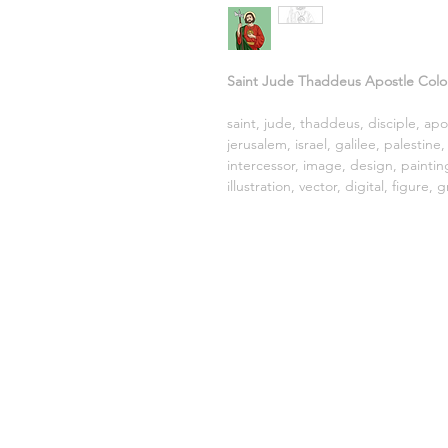
Saint Jude Thaddeus Apostle Colore
saint, jude, thaddeus, disciple, apo
jerusalem, israel, galilee, palestine,
intercessor, image, design, paintin
illustration, vector, digital, figure,
COMERCIALIZADO POR:
LF DESIG
CNPJ: 20.688.924/0001-30
Sete Lagoas, MG, Brasil.
CEP.: 35.701-000
E-mail:
contato@vetorescatolicos.com