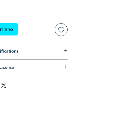
rrinho
fications
zado (Somente preenchimento, sem
License
PS (Compatível com Corel Draw,
oal ilimitado.
emais editores de vetores)
ntrópico ilimitado.
: .ZIP (Pasta compactada)
MERCIAL LIMITADO
.
: vetor .EPS, prévia .JPG, .PNG
s, consulte os
Termos de Uso
.
-
-----
se permission.
ill only, no outline)
pic use permission.
(Compatible with Corel Draw,
IAL
use permission.
 other vector editors)
, see the
Terms of Use
.
P (Compressed folder)