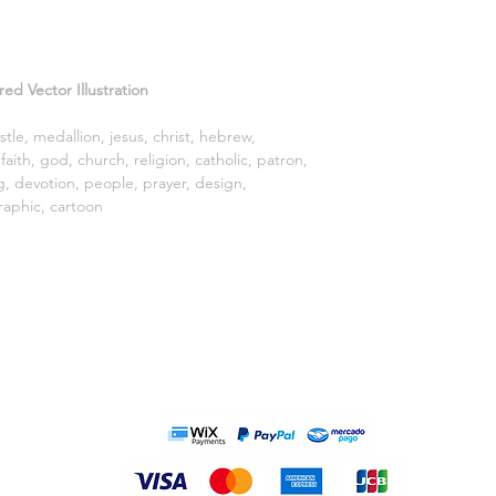
Files on download: .
without background
d Vector Illustration
stle, medallion, jesus, christ, hebrew,
 faith, god, church, religion, catholic, patron,
g, devotion, people, prayer, design,
 graphic, cartoon
N
MÉTODOS DE PAGAMENTO: