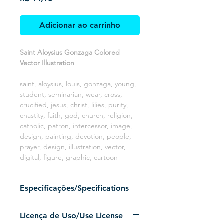
Adicionar ao carrinho
Saint Aloysius Gonzaga Colored
Vector Illustration
saint, aloysius, louis, gonzaga, young,
student, seminarian, wear, cross,
crucified, jesus, christ, lilies, purity,
chastity, faith, god, church, religion,
catholic, patron, intercessor, image,
design, painting, devotion, people,
prayer, design, illustration, vector,
digital, figure, graphic, cartoon
Especificações/Specifications
Arquivo 100% vetorizado (Somente
Licença de Uso/Use License
preenchimento, sem contorno)