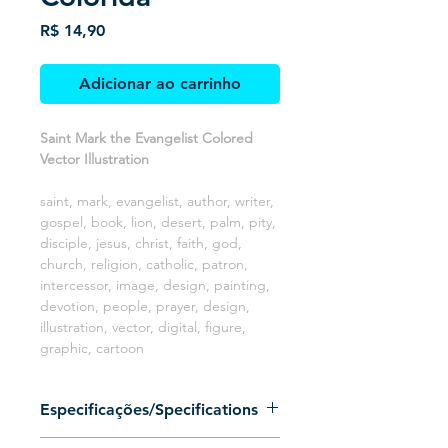
Preço
R$ 14,90
Adicionar ao carrinho
Saint Mark the Evangelist Colored
Vector Illustration
saint, mark, evangelist, author, writer,
gospel, book, lion, desert, palm, pity,
disciple, jesus, christ, faith, god,
church, religion, catholic, patron,
intercessor, image, design, painting,
devotion, people, prayer, design,
illustration, vector, digital, figure,
graphic, cartoon
Especificações/Specifications
Arquivo 100% vetorizado (Somente