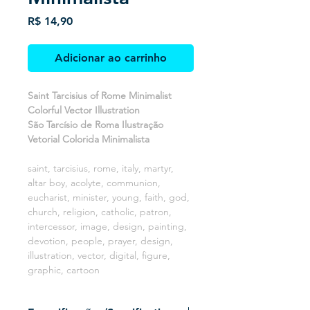
Preço
R$ 14,90
Adicionar ao carrinho
Saint Tarcisius of Rome Minimalist
Colorful Vector Illustration
São Tarcísio de Roma Ilustração
Vetorial Colorida Minimalista
saint, tarcisius, rome, italy, martyr,
altar boy, acolyte, communion,
eucharist, minister, young, faith, god,
church, religion, catholic, patron,
intercessor, image, design, painting,
devotion, people, prayer, design,
illustration, vector, digital, figure,
graphic, cartoon