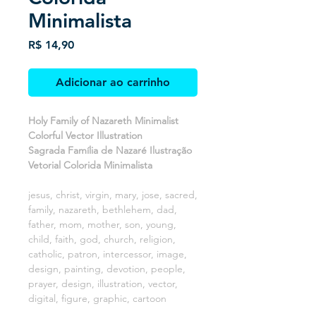
Minimalista
Preço
R$ 14,90
Adicionar ao carrinho
Holy Family of Nazareth Minimalist
Colorful Vector Illustration
Sagrada Família de Nazaré Ilustração
Vetorial Colorida Minimalista
jesus, christ, virgin, mary, jose, sacred,
family, nazareth, bethlehem, dad,
father, mom, mother, son, young,
child, faith, god, church, religion,
catholic, patron, intercessor, image,
design, painting, devotion, people,
prayer, design, illustration, vector,
digital, figure, graphic, cartoon