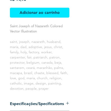
Adicionar ao carrinho
Saint Joseph of Nazareth Colored
Vector Illustration
saint, joseph, nazareth, husband,
maria, dad, adoptive, jesus, christ,
family, holy, factory, worker,
carpenter, fair, patriarch, patron,
protector, belgium, canada, beja,
santarem, ceará, maranhão, palms,
macapa, brazil, chaste, blessed, faith,
love, god, maria, church, religion,
catholic, image, design, painting,
devotion, people, prayer
Especificações/Specifications