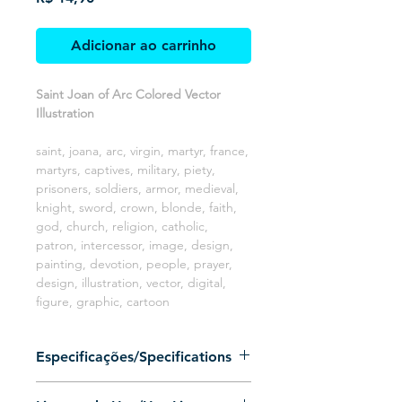
Adicionar ao carrinho
Saint Joan of Arc Colored Vector
Illustration
saint, joana, arc, virgin, martyr, france,
martyrs, captives, military, piety,
prisoners, soldiers, armor, medieval,
knight, sword, crown, blonde, faith,
god, church, religion, catholic,
patron, intercessor, image, design,
painting, devotion, people, prayer,
design, illustration, vector, digital,
figure, graphic, cartoon
Especificações/Specifications
Arquivo 100% vetorizado (Somente