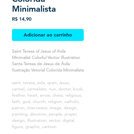
Minimalista
Preço
R$ 14,90
Adicionar ao carrinho
Saint Teresa of Jesus of Avila
Minimalist Colorful Vector Illustration
Santa Teresa de Jesus de Ávila
Ilustração Vetorial Colorida Minimalista
saint, teresa, avila, spain, jesus,
carmel, carmeliate, nun, doctor, book,
feather, heart, arrow, chess, religious,
faith, god, church, religion, catholic,
patron, intercessor, image, design,
painting, devotion, people, prayer,
design, illustration, vector, digital,
figure, graphic, cartoon