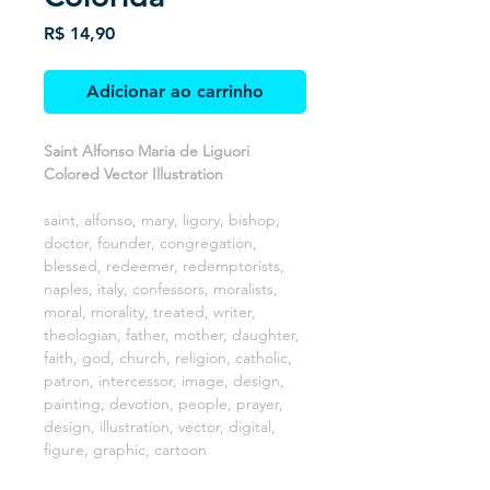
Preço
R$ 14,90
Adicionar ao carrinho
Saint Alfonso Maria de Liguori
Colored Vector Illustration
saint, alfonso, mary, ligory, bishop,
doctor, founder, congregation,
blessed, redeemer, redemptorists,
naples, italy, confessors, moralists,
moral, morality, treated, writer,
theologian, father, mother, daughter,
faith, god, church, religion, catholic,
patron, intercessor, image, design,
painting, devotion, people, prayer,
design, illustration, vector, digital,
figure, graphic, cartoon