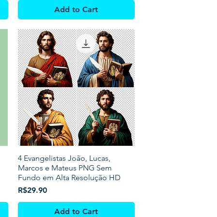
Add to Cart
4 Evangelistas João, Lucas,
Marcos e Mateus PNG Sem
Fundo em Alta Resolução HD
Price
R$29.90
Add to Cart