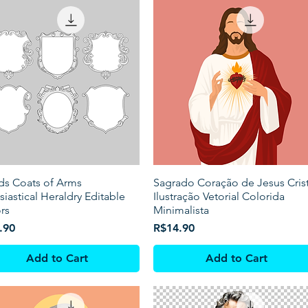
ds Coats of Arms
Sagrado Coração de Jesus Cris
siastical Heraldry Editable
Ilustração Vetorial Colorida
rs
Minimalista
Price
.90
R$14.90
Add to Cart
Add to Cart