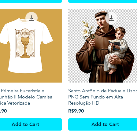
 Primeira Eucaristia e
Santo Antônio de Pádua e Lisb
nhão II Modelo Camisa
PNG Sem Fundo em Alta
ica Vetorizada
Resolução HD
Price
.90
R$9.90
Add to Cart
Add to Cart