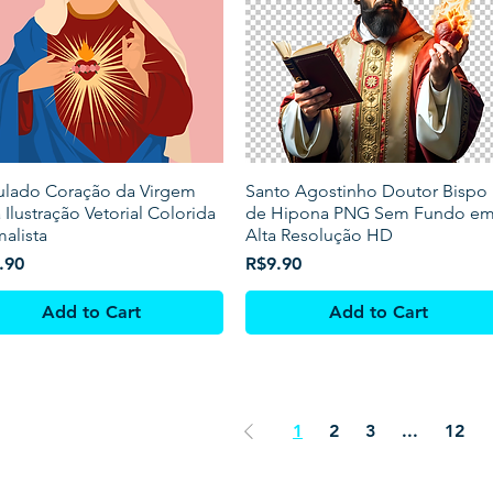
ulado Coração da Virgem
Santo Agostinho Doutor Bispo
 Ilustração Vetorial Colorida
de Hipona PNG Sem Fundo e
alista
Alta Resolução HD
Price
.90
R$9.90
Add to Cart
Add to Cart
1
2
3
...
12