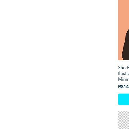
São P
Ilust
Minim
Price
R$14