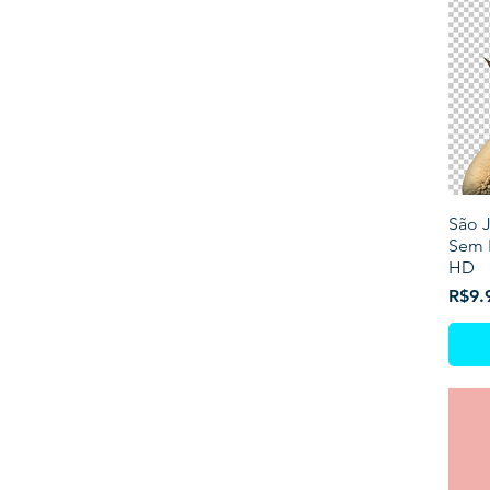
São J
Sem 
HD
Price
R$9.