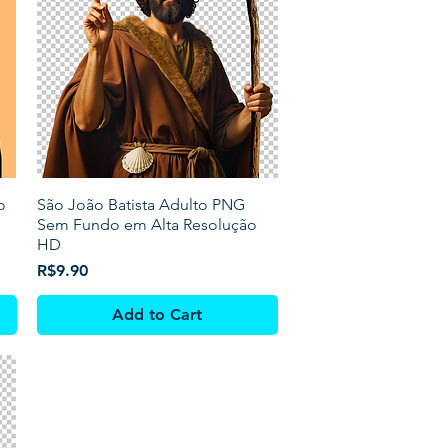
o
São João Batista Adulto PNG
Sem Fundo em Alta Resolução
HD
Price
R$9.90
Add to Cart