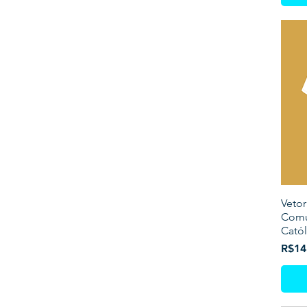
Vetor
Comu
Catól
Price
R$14