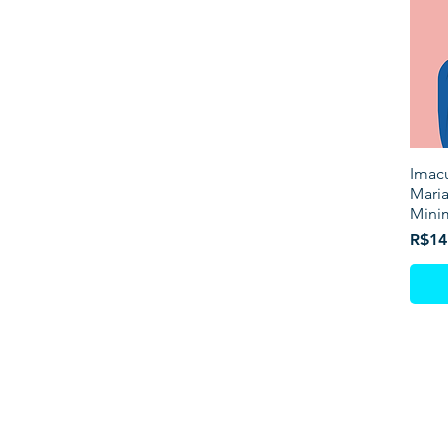
Imac
Maria
Minim
Price
R$14