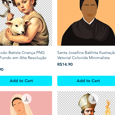
oão Batista Criança PNG
Santa Josefina Bakhita Ilustraçã
Fundo em Alta Resolução
Vetorial Colorida Minimalista
Price
R$14.90
90
Add to Cart
Add to Cart