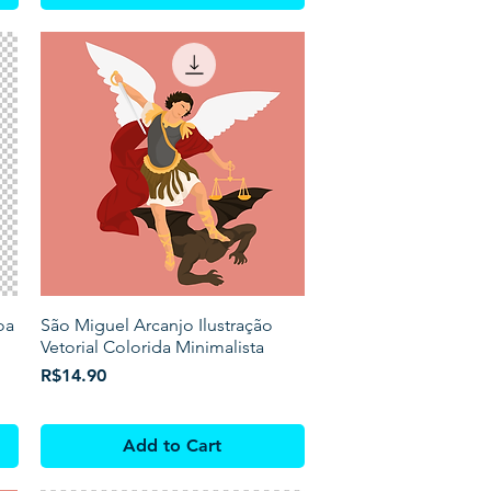
oa
São Miguel Arcanjo Ilustração
Vetorial Colorida Minimalista
Price
R$14.90
Add to Cart