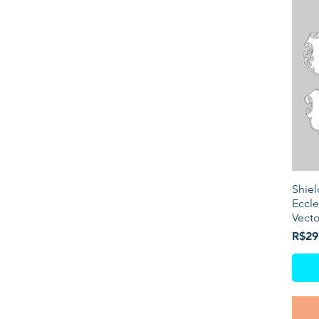
Shiel
Eccle
Vecto
Price
R$29