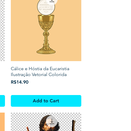
Cálice e Hóstia da Eucaristia
Ilustração Vetorial Colorida
Price
R$14.90
Add to Cart