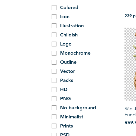
Colored
239 p
Icon
Illustration
Childish
Logo
Monochrome
Outline
Vector
Packs
HD
PNG
No background
São 
Fund
Minimalist
Price
R$9.
Prints
PSD