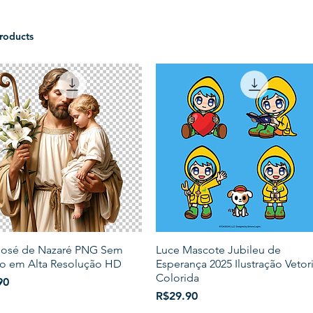
roducts
José de Nazaré PNG Sem
Luce Mascote Jubileu de
o em Alta Resolução HD
Esperança 2025 Ilustração Vetori
Colorida
90
Price
R$29.90