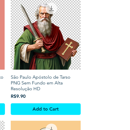
to
São Paulo Apóstolo de Tarso
PNG Sem Fundo em Alta
Resolução HD
Price
R$9.90
Add to Cart