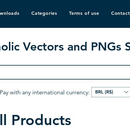
ownloads
Categories
Terms of use
Contact
olic Vectors and PNGs 
Pay with any international currency:
BRL (R$)
ll Products