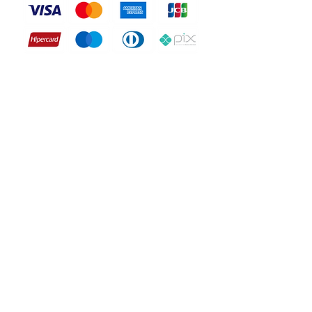
CONT
ACT
TERMS OF USE
PRIVACY POLICY
COMMON QUESTIONS
TRANSMISSION CHANNELS
BECOME A CONTRIBUTOR
SOLD BY:
LF DESIGN
CNPJ:
20.688.924
/0001-30
Sete Lagoas, MG, Brazil.
CEP:
35.701-000
Email:
contato@vetorescatolicos.com
Telephone:
+55 (31) 9 9719-1754