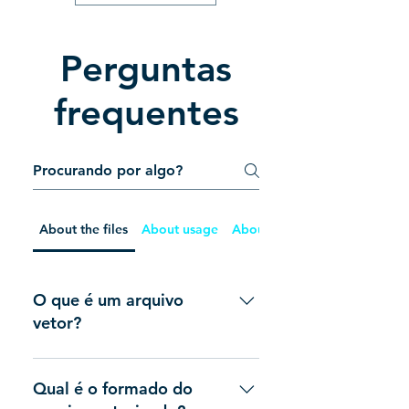
Perguntas
frequentes
About the files
About usage
About purchase
O que é um arquivo
vetor?
Um arquivo em vetor, ou
vetorizado, é um desenho
Qual é o formado do
formado por linhas, ao invés de