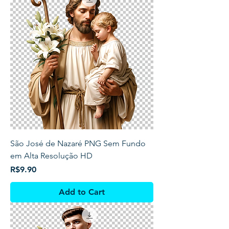
São José de Nazaré PNG Sem Fundo
em Alta Resolução HD
Price
R$9.90
Add to Cart