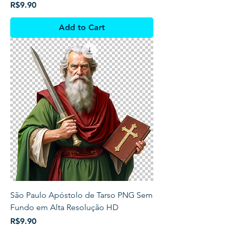
Price
R$9.90
Add to Cart
São Paulo Apóstolo de Tarso PNG Sem
Fundo em Alta Resolução HD
Price
R$9.90