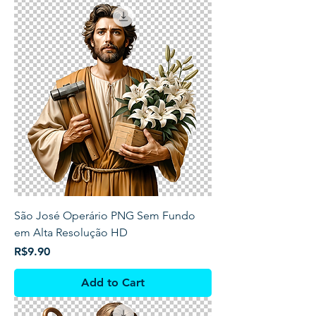
São José Operário PNG Sem Fundo
em Alta Resolução HD
Price
R$9.90
Add to Cart