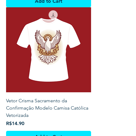
Add to Cart
Vetor Crisma Sacramento da
Confirmação Modelo Camisa Católica
Vetorizada
Price
R$14.90