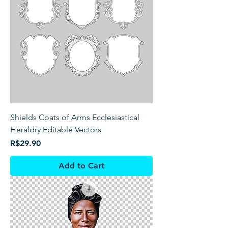
Shields Coats of Arms Ecclesiastical
Heraldry Editable Vectors
Price
R$29.90
Add to Cart