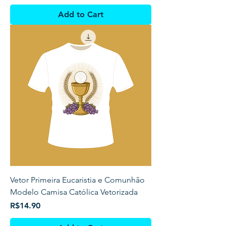
Add to Cart
Vetor Primeira Eucaristia e Comunhão
Modelo Camisa Católica Vetorizada
Price
R$14.90