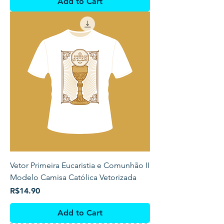
Add to Cart
Vetor Primeira Eucaristia e Comunhão II
Modelo Camisa Católica Vetorizada
Price
R$14.90
Add to Cart