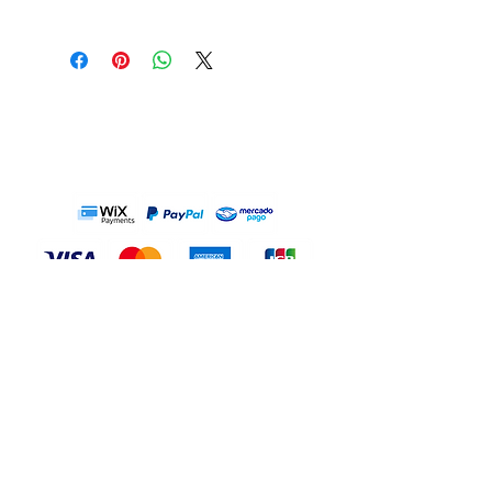
Formato do vetor: .EPS (Compatível
Permissão de uso Pessoal ilimitado.
com Corel Draw, Adobe Illustrator e
Permissão de uso
demais editores de vetores)
Filantrópico ilimitado.
Formato do download: .ZIP (Pasta
Permissão de
compactada)
uso
COMERCIAL LIMITADO
.
Arquivos no download: vetor .EPS,
Para mais informações, consulte
prévia .JPG, .PNG sem fundo
os
Termos de Uso
.
-------------------------------
PAYMENT METHODS:
---------------------------
100% vectorized file (Fill only, no
Unlimited Personal use permission.
outline)
Unlimited Philanthropic use
Vector format: .EPS (Compatible with
permission.
Corel Draw, Adobe Illustrator and
LIMITED COMMERCIAL
use
other vector editors)
permission.
Download format: .ZIP (Compressed
For more information, see the
Terms
folder)
of Use
.
Files on download: .EPS vector, .JPG
preview, .PNG without background
CONT
ACT
TERMS OF USE
PRIVACY POLICY