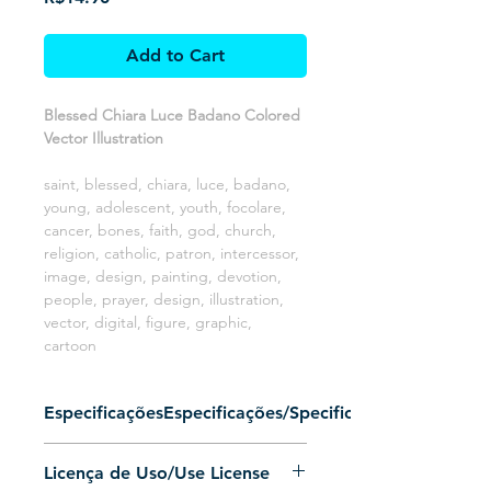
Add to Cart
Blessed Chiara Luce Badano Colored
Vector Illustration
saint, blessed, chiara, luce, badano,
young, adolescent, youth, focolare,
cancer, bones, faith, god, church,
religion, catholic, patron, intercessor,
image, design, painting, devotion,
people, prayer, design, illustration,
vector, digital, figure, graphic,
cartoon
EspecificaçõesEspecificações/Specifications
Arquivo 100% vetorizado (Somente
Licença de Uso/Use License
preenchimento, sem contorno)