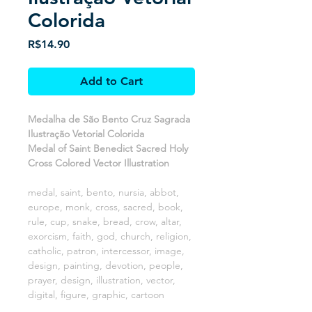
Colorida
Price
R$14.90
Add to Cart
Medalha de São Bento Cruz Sagrada
Ilustração Vetorial Colorida
Medal of Saint Benedict Sacred Holy
Cross Colored Vector Illustration
medal, saint, bento, nursia, abbot,
europe, monk, cross, sacred, book,
rule, cup, snake, bread, crow, altar,
exorcism, faith, god, church, religion,
catholic, patron, intercessor, image,
design, painting, devotion, people,
prayer, design, illustration, vector,
digital, figure, graphic, cartoon