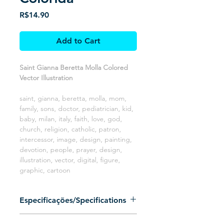
Price
R$14.90
Add to Cart
Saint Gianna Beretta Molla Colored
Vector Illustration
saint, gianna, beretta, molla, mom,
family, sons, doctor, pediatrician, kid,
baby, milan, italy, faith, love, god,
church, religion, catholic, patron,
intercessor, image, design, painting,
devotion, people, prayer, design,
illustration, vector, digital, figure,
graphic, cartoon
Especificações/Specifications
Arquivo 100% vetorizado (Somente