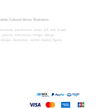
For more information
Download format: .ZI
Files on download: .
without background
alvão Colored Vector Illustration
ranciscan, parchment, writer, pill, sick, brazil,
ic, patron, intercessor, image, design,
esign, illustration, vector, digital, figure,
PAYMENT METHODS: