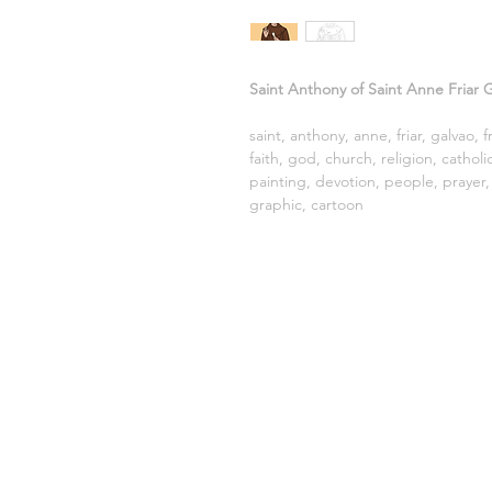
Saint Anthony of Saint Anne Friar G
saint, anthony, anne, friar, galvao, f
faith, god, church, religion, cathol
painting, devotion, people, prayer, d
graphic, cartoon
SOLD BY:
LF DESIGN
CNPJ: 20.688.924/0001-30
Sete Lagoas, MG, Brazil.
CEP: 35.701-000
Email:
contato@vetorescatolicos.com