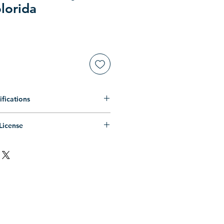
lorida
fications
zado (Somente preenchimento, sem
License
PS (Compatível com Corel Draw,
oal ilimitado.
emais editores de vetores)
ntrópico ilimitado.
: .ZIP (Pasta compactada)
MERCIAL LIMITADO
.
: vetor .EPS, prévia .JPG, .PNG
s, consulte os
Termos de Uso
.
-
-----
se permission.
ill only, no outline)
pic use permission.
(Compatible with Corel Draw,
IAL
use permission.
 other vector editors)